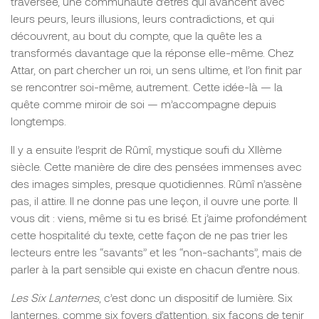
traversée, une communauté d’êtres qui avancent avec
leurs peurs, leurs illusions, leurs contradictions, et qui
découvrent, au bout du compte, que la quête les a
transformés davantage que la réponse elle-même. Chez
Attar, on part chercher un roi, un sens ultime, et l’on finit par
se rencontrer soi-même, autrement. Cette idée-là — la
quête comme miroir de soi — m’accompagne depuis
longtemps.
Il y a ensuite l’esprit de Rûmî, mystique soufi du XIIème
siècle. Cette manière de dire des pensées immenses avec
des images simples, presque quotidiennes. Rûmî n’assène
pas, il attire. Il ne donne pas une leçon, il ouvre une porte. Il
vous dit : viens, même si tu es brisé. Et j’aime profondément
cette hospitalité du texte, cette façon de ne pas trier les
lecteurs entre les “savants” et les “non-sachants”, mais de
parler à la part sensible qui existe en chacun d’entre nous.
Les Six Lanternes
, c’est donc un dispositif de lumière. Six
lanternes, comme six foyers d’attention, six façons de tenir