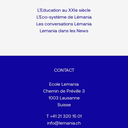
L'Education au XXIe siècle
L'Eco-système de Lémania
Les conversations Lémania
Lemania dans les News
CONTACT
Ecole Lemania
Chemin de Préville 3
1003 Lausanne
Suisse
T
+41 21 320 15 01
info@lemania.ch